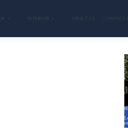
OR
INTERIOR
ABOUT US
CONTACT 
H
Lo
ei