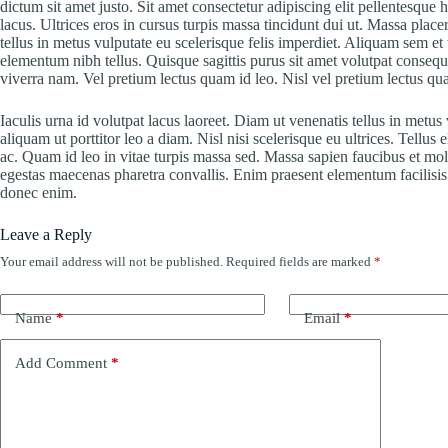
dictum sit amet justo. Sit amet consectetur adipiscing elit pellentesque 
lacus. Ultrices eros in cursus turpis massa tincidunt dui ut. Massa placera
tellus in metus vulputate eu scelerisque felis imperdiet. Aliquam sem et
elementum nibh tellus. Quisque sagittis purus sit amet volutpat conse
viverra nam. Vel pretium lectus quam id leo. Nisl vel pretium lectus qua
Iaculis urna id volutpat lacus laoreet. Diam ut venenatis tellus in metu
aliquam ut porttitor leo a diam. Nisl nisi scelerisque eu ultrices. Tellus
ac. Quam id leo in vitae turpis massa sed. Massa sapien faucibus et mole
egestas maecenas pharetra convallis. Enim praesent elementum facilisis l
donec enim.
Leave a Reply
Your email address will not be published.
Required fields are marked
*
Name
*
Email
*
Add Comment
*