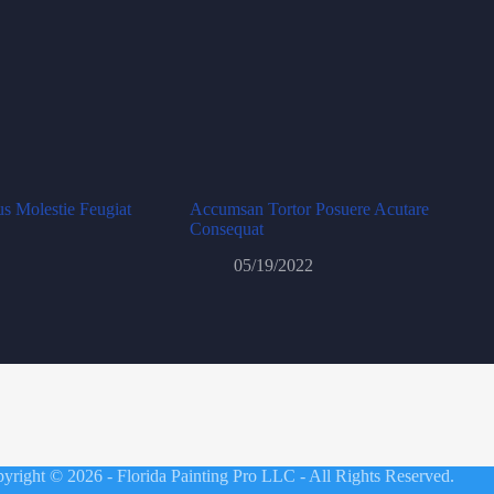
s Molestie Feugiat
Accumsan Tortor Posuere Acutare
Consequat
05/19/2022
yright © 2026 - Florida Painting Pro LLC - All Rights Reserved.