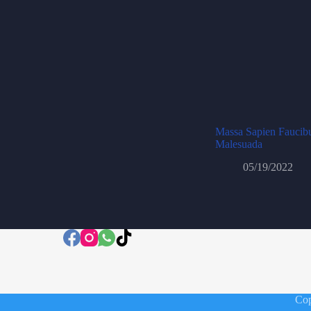
Massa Sapien Faucibu
Malesuada
05/19/2022
Cop