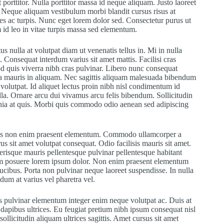
porttitor. Nulla porttitor massa id neque aliquam. Justo laoreet
t. Neque aliquam vestibulum morbi blandit cursus risus at
mes ac turpis. Nunc eget lorem dolor sed. Consectetur purus ut
id leo in vitae turpis massa sed elementum.
us nulla at volutpat diam ut venenatis tellus in. Mi in nulla
. Consequat interdum varius sit amet mattis. Facilisi cras
d quis viverra nibh cras pulvinar. Libero nunc consequat
rra mauris in aliquam. Nec sagittis aliquam malesuada bibendum
 volutpat. Id aliquet lectus proin nibh nisl condimentum id
lla. Ornare arcu dui vivamus arcu felis bibendum. Sollicitudin
inia at quis. Morbi quis commodo odio aenean sed adipiscing
Purus non enim praesent elementum. Commodo ullamcorper a
us sit amet volutpat consequat. Odio facilisis mauris sit amet.
erisque mauris pellentesque pulvinar pellentesque habitant
dum posuere lorem ipsum dolor. Non enim praesent elementum
t faucibus. Porta non pulvinar neque laoreet suspendisse. In nulla
ndum at varius vel pharetra vel.
s pulvinar elementum integer enim neque volutpat ac. Duis at
dapibus ultrices. Eu feugiat pretium nibh ipsum consequat nisl
ollicitudin aliquam ultrices sagittis. Amet cursus sit amet