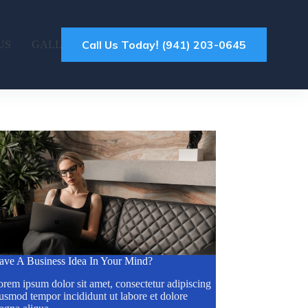
Call Us Todayǃ (941) 203-0645
US
GALLERY
ave A Business Idea In Your Mind?
rem ipsum dolor sit amet, consectetur adipiscing
usmod tempor incididunt ut labore et dolore