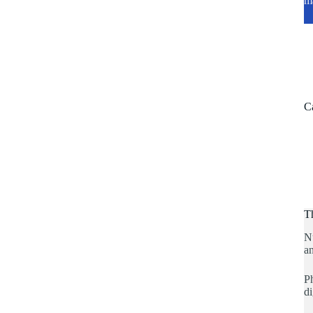
m
C
T
N
an
Ph
di