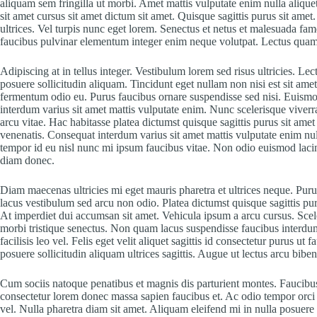
aliquam sem fringilla ut morbi. Amet mattis vulputate enim nulla aliquet 
sit amet cursus sit amet dictum sit amet. Quisque sagittis purus sit ame
ultrices. Vel turpis nunc eget lorem. Senectus et netus et malesuada fa
faucibus pulvinar elementum integer enim neque volutpat. Lectus quam 
Adipiscing at in tellus integer. Vestibulum lorem sed risus ultricies. Lect
posuere sollicitudin aliquam. Tincidunt eget nullam non nisi est sit amet
fermentum odio eu. Purus faucibus ornare suspendisse sed nisi. Euismo
interdum varius sit amet mattis vulputate enim. Nunc scelerisque vive
arcu vitae. Hac habitasse platea dictumst quisque sagittis purus sit amet
venenatis. Consequat interdum varius sit amet mattis vulputate enim nu
tempor id eu nisl nunc mi ipsum faucibus vitae. Non odio euismod lac
diam donec.
Diam maecenas ultricies mi eget mauris pharetra et ultrices neque. 
lacus vestibulum sed arcu non odio. Platea dictumst quisque sagittis pur
At imperdiet dui accumsan sit amet. Vehicula ipsum a arcu cursus. Scel
morbi tristique senectus. Non quam lacus suspendisse faucibus inter
facilisis leo vel. Felis eget velit aliquet sagittis id consectetur purus u
posuere sollicitudin aliquam ultrices sagittis. Augue ut lectus arcu bibe
Cum sociis natoque penatibus et magnis dis parturient montes. Faucibu
consectetur lorem donec massa sapien faucibus et. Ac odio tempor orci 
vel. Nulla pharetra diam sit amet. Aliquam eleifend mi in nulla posuere s