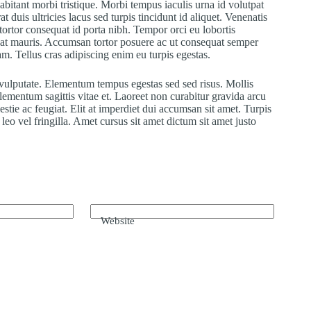
habitant morbi tristique. Morbi tempus iaculis urna id volutpat
t duis ultricies lacus sed turpis tincidunt id aliquet. Venenatis
 tortor consequat id porta nibh. Tempor orci eu lobortis
quat mauris. Accumsan tortor posuere ac ut consequat semper
m. Tellus cras adipiscing enim eu turpis egestas.
s vulputate. Elementum tempus egestas sed sed risus. Mollis
 elementum sagittis vitae et. Laoreet non curabitur gravida arcu
stie ac feugiat. Elit at imperdiet dui accumsan sit amet. Turpis
eo vel fringilla. Amet cursus sit amet dictum sit amet justo
Website