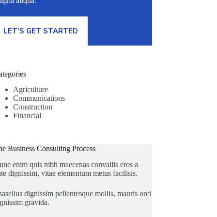
agna aliqua.
LET’S GET STARTED
ategories
Agriculture
Communications
Construction
Financial
he Business Consulting Process
unc enim quis nibh maecenas convallis eros a
te dignissim, vitae elementum metus facilisis.
asellus dignissim pellentesque mollis, mauris orci
gnissim gravida.