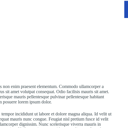
Purus non enim praesent elementum. Commodo ullamcorper a
us sit amet volutpat consequat. Odio facilisis mauris sit amet.
erisque mauris pellentesque pulvinar pellentesque habitant
m posuere lorem ipsum dolor.
tempor incididunt ut labore et dolore magna aliqua. Id velit ut
sequat mauris nunc congue. Feugiat nisl pretium fusce id velit
ullamcorper dignissim. Nunc scelerisque viverra mauris in