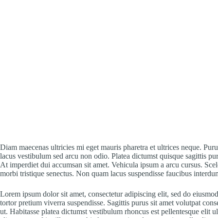
Diam maecenas ultricies mi eget mauris pharetra et ultrices neque. 
lacus vestibulum sed arcu non odio. Platea dictumst quisque sagittis pur
At imperdiet dui accumsan sit amet. Vehicula ipsum a arcu cursus. Scel
morbi tristique senectus. Non quam lacus suspendisse faucibus interdu
Lorem ipsum dolor sit amet, consectetur adipiscing elit, sed do eiusmod 
tortor pretium viverra suspendisse. Sagittis purus sit amet volutpat con
ut. Habitasse platea dictumst vestibulum rhoncus est pellentesque elit 